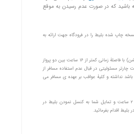
ه باشید که در صورت عدم رسیدن به موقع
نسخه چاپ شده بلیط را در فرودگاه جهت ارائه به
3- لطفا از خرید بلیط های رفت و برگشت و یا پروازهای پشت سر هم (کانکشن) با فاصلۀ زمانی کمتر از 16 ساعت بین دو پرواز
ت چارتر مسئولیتی در قبال عدم استفاده مسافر از
 باشد نداشته و کلیۀ عواقب بر عهده ی مسافر می
4- در صورت کنسل شدن پرواز توسط ایرلاین مربوطه، و یا تاخیر بیش از 2 ساعت و تمایل شما به کنسل نمودن بلیط در
 بلیط اقدام بفرمائید.