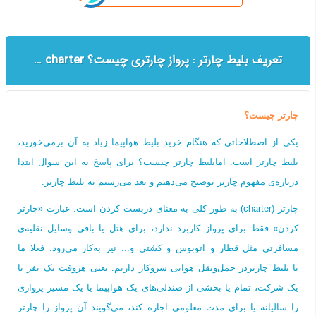
تعریف بلیط چارتر : پرواز چارتری چیست؟ Full charter | seat charter
چارتر چیست؟
یکی از اصطلاحاتی که هنگام خرید بلیط هواپیما زیاد به آن برمی‌خورید،
بلیط چارتر است. امابلیط چارتر چیست؟ برای پاسخ به این سوال ابتدا
درباره‌ی مفهوم چارتر توضیح می‌دهیم و بعد می‌رسیم به بلیط چارتر.
چارتر (charter) به طور کلی به معنای دربست کردن است. عبارت «چارتر
کردن» فقط برای پرواز کاربرد ندارد، برای هتل یا باقی وسایل نقلیه‌ی
مسافرتی مثل قطار و اتوبوس و کشتی و... نیز به‌کار می‌رود. فعلا ما
با بلیط چارتردر حمل‌ونقل هوایی سروکار داریم. یعنی هروقت یک نفر یا
یک شرکت، تمام یا بخشی از صندلی‌های یک هواپیما یا یک مسیر پروازی
را سالیانه یا برای مدت معلومی اجاره کند، می‌گویند آن پرواز را چارتر