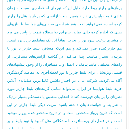
پروازهای چارتر ربط دارد، دلیل این‌که تورهای لحظه‌آخری نسبت به زمان
عادی قیمت پایین‌تری دارند همین است؛ آژانسی که پرواز یا هتل را چارتر
کرده است، نمی‌خواهد تحت هیچ شرایطی صندلی‌های هواپیما یا اتاق‌های
هتلی که اجاره کرده خالی بماند، بنابراین به‌اصطلاح قیمت را پایین می‌آورد
تا مشتری ترغیب شود تور را بخرد. اتفاقاً این یک معامله‌ی برد ـ برد است.
هم چارترکننده ضرر نمی‌کند و هم این‌که مسافر، بلیط چارتر یا تور با
هزینه‌ی بسیار مناسب پیدا می‌کند. در گذشته آژانس‌های مسافرتی از
راه‌های مختلفی مانند پیامک یا ایمیل و... مسافران را از وجود پیشنهادهای
قیمتیِ ویژه‌شان برای بلیط چارتر یا تور لحظه‌آخری به مقاصد گردشگری
آگاه می‌کردند. شرکت ما با در اختیار داشتن کامل‌ترین سامانه‌ی آنلاین
خرید بلیط هواپیما در ایران، می‌تواند تمامی گزینه‌های بلیط چارتر مورد
نظرتان را برایتان فهرست کند تا انتخابی منطبق یا دست‌کم بسیار نزدیک
با شرایط و خواسته‌هایتان داشته باشید. مزیت دیگر بلیط چارتر در این
است که تاریخ پرواز مشخص است و در تاریخ مشخص‌شده پرواز موجود
است و در فصل‌های پرمسافرت با مشکلاتی مثل کمبود یا نبود بلیط و پر
بودن خطوط پروازی و... مواجه نمی‌شوید. پس به‌طور خلاصه بلیط چارتر