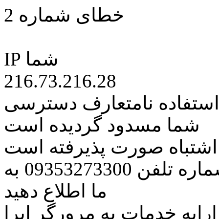
خطای شماره 2
IP شما
216.73.216.28
 استفاده نامتعارف دسترسی
شما مسدود گردیده است
ه اشتباه صورت پذیرفته است
مراتب این مسئله را از طریق شماره تلفن 09353273300 به
ما اطلاع دهید
رایه خدمات به مرورگر اپرا