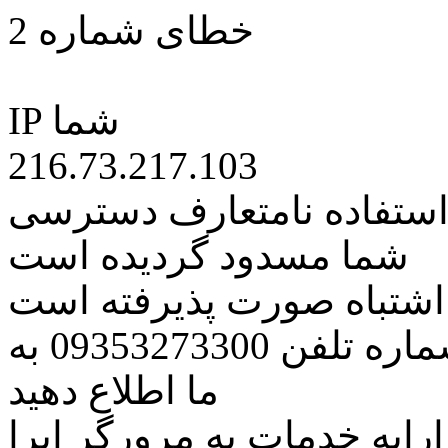
خطای شماره 2
IP شما
216.73.217.103
 استفاده نامتعارف دسترسی
شما مسدود گردیده است
ه اشتباه صورت پذیرفته است
مراتب این مسئله را از طریق شماره تلفن 09353273300 به
ما اطلاع دهید
رایه خدمات به مرورگر اپرا